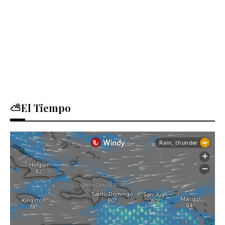
⛅El Tiempo