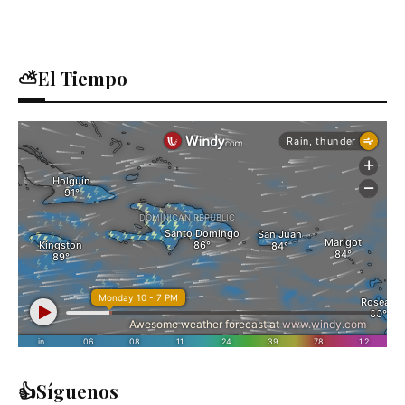
⛅El Tiempo
👍Síguenos