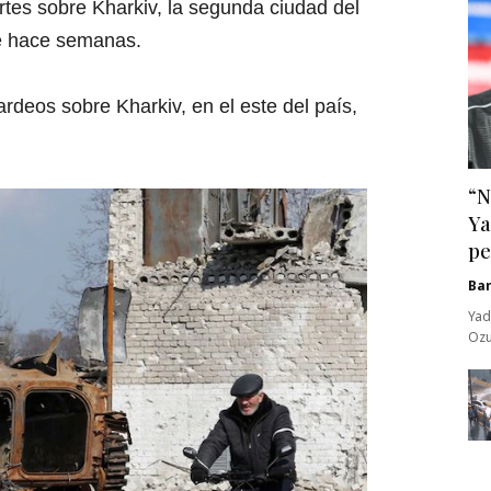
rtes sobre Kharkiv, la segunda ciudad del
de hace semanas.
rdeos sobre Kharkiv, en el este del país,
“N
Ya
pe
Ba
Yad
Ozu