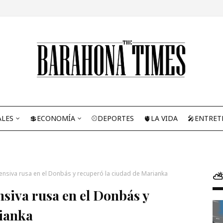
ALES
💲ECONOMÍA
⚾DEPORTES
🫀LA VIDA
🎤ENTRET
ensiva rusa en el Donbás y recuperó la ciudad de Marianka
⛅
nsiva rusa en el Donbás y
rianka