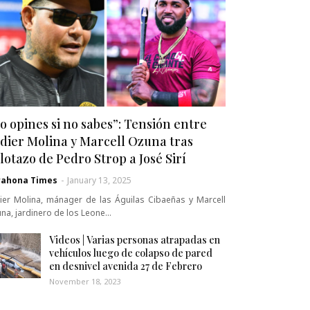
o opines si no sabes”: Tensión entre
dier Molina y Marcell Ozuna tras
lotazo de Pedro Strop a José Sirí
rahona Times
-
January 13, 2025
ier Molina, mánager de las Águilas Cibaeñas y Marcell
na, jardinero de los Leone…
Videos | Varias personas atrapadas en
vehículos luego de colapso de pared
en desnivel avenida 27 de Febrero
November 18, 2023