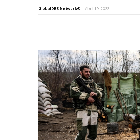
GlobalDBS Network®
-
Abril 19, 2022