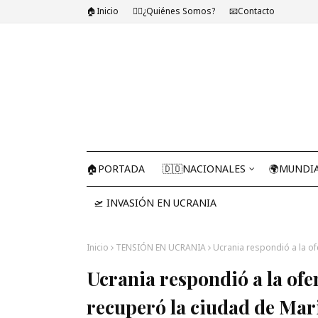
🏠Inicio
🤷‍♂️¿Quiénes Somos?
📧Contacto
🏠PORTADA
🇩🇴NACIONALES
🌍MUNDI
🛫 INVASIÓN EN UCRANIA
Inicio
TENSIÓN EN UCRANIA
Ucrania respondió a la of
Ucrania respondió a la ofe
recuperó la ciudad de Ma