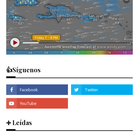
👍Síguenos
➕ Leídas