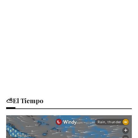
⛅El Tiempo