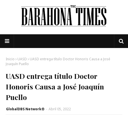
Inicio
UASD
UASD entrega título Doctor Honoris Causa a José
Joaquín Puello
UASD entrega título Doctor
Honoris Causa a José Joaquín
Puello
GlobalDBS Network®
-
Abril 05, 2022