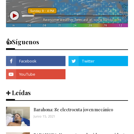
👍Síguenos
➕ Leídas
Barahona: Se electrocuta joven mecánico
Junio 15, 2021