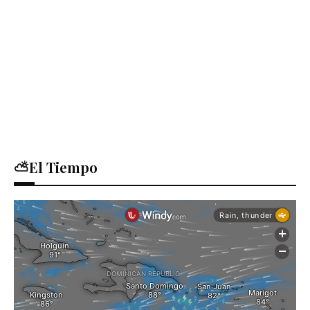
⛅El Tiempo