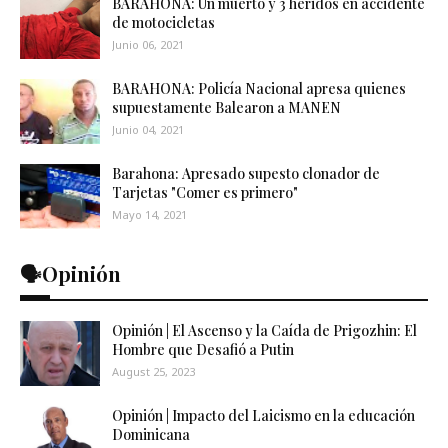
BARAHONA: Un muerto y 3 heridos en accidente
de motocicletas
Junio 06, 2021
BARAHONA: Policía Nacional apresa quienes
supuestamente Balearon a MANEN
Junio 04, 2021
Barahona: Apresado supesto clonador de
Tarjetas "Comer es primero"
Mayo 14, 2021
🗣️Opinión
Opinión | El Ascenso y la Caída de Prigozhin: El
Hombre que Desafió a Putin
August 25, 2023
Opinión | Impacto del Laicismo en la educación
Dominicana