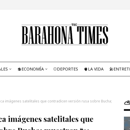
ALES
💲ECONOMÍA
⚾DEPORTES
🫀LA VIDA
🎤ENTRET
ca imágenes satelitales que contradicen versión rusa sobre Bucha;
⛅
a imágenes satelitales que