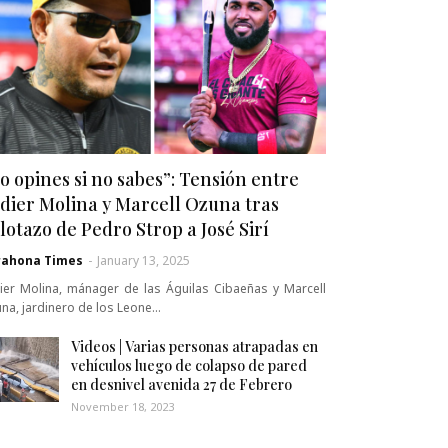
o opines si no sabes”: Tensión entre
dier Molina y Marcell Ozuna tras
lotazo de Pedro Strop a José Sirí
rahona Times
-
January 13, 2025
ier Molina, mánager de las Águilas Cibaeñas y Marcell
na, jardinero de los Leone…
Videos | Varias personas atrapadas en
vehículos luego de colapso de pared
en desnivel avenida 27 de Febrero
November 18, 2023