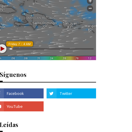
Síguenos
 Leídas