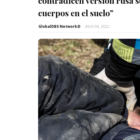
contradicen versión rusa 
cuerpos en el suelo”
GlobalDBS Network®
-
Abril 04, 2022