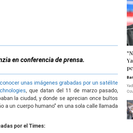
“N
zia en conferencia de prensa.
Ya
pe
Ba
 conocer unas imágenes grabadas por un satélite
Yad
chnologies
, que datan del 11 de marzo pasado,
Ozu
aban la ciudad, y donde se aprecian once bultos
ño a un cuerpo humano” en una sola calle llamada
adas por el Times: