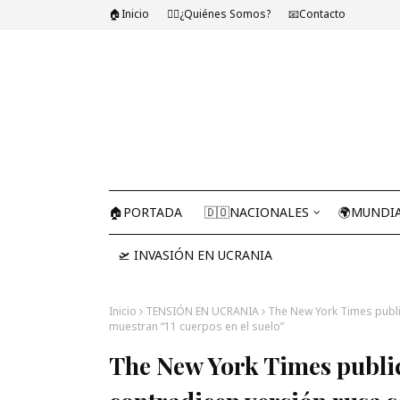
🏠Inicio
🤷‍♂️¿Quiénes Somos?
📧Contacto
🏠PORTADA
🇩🇴NACIONALES
🌍MUNDI
🛫 INVASIÓN EN UCRANIA
Inicio
TENSIÓN EN UCRANIA
The New York Times publi
muestran “11 cuerpos en el suelo”
The New York Times public