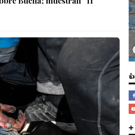
sobre Bucha; muestran “11

➕