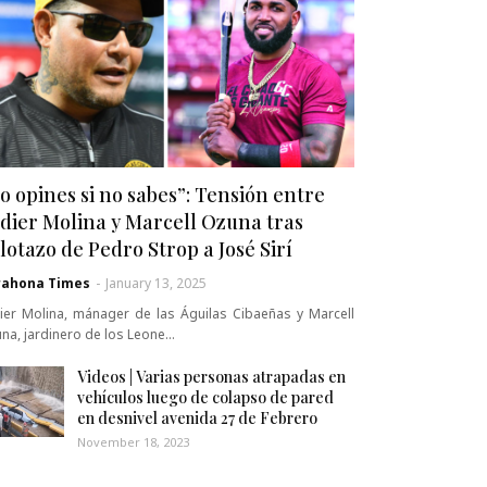
o opines si no sabes”: Tensión entre
dier Molina y Marcell Ozuna tras
lotazo de Pedro Strop a José Sirí
rahona Times
-
January 13, 2025
ier Molina, mánager de las Águilas Cibaeñas y Marcell
na, jardinero de los Leone…
Videos | Varias personas atrapadas en
vehículos luego de colapso de pared
en desnivel avenida 27 de Febrero
November 18, 2023