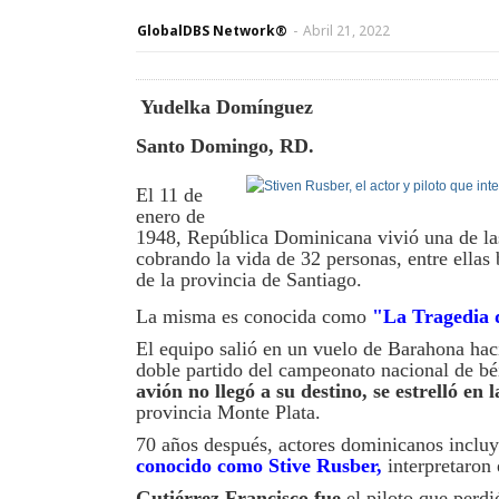
GlobalDBS Network®
-
Abril 21, 2022
Yudelka Domínguez
Santo Domingo, RD.
El 11 de
enero de
1948, República Dominicana vivió una de las
cobrando la vida de 32 personas, entre ellas 
de la provincia de Santiago.
La misma es conocida como
"
La Tragedia 
El equipo salió en un vuelo de Barahona haci
doble partido del campeonato nacional de bé
avión no llegó a su destino, se estrelló e
provincia Monte Plata.
70 años después, actores dominicanos inclu
conocido como Stive Rusber,
interpretaron 
Gutiérrez Francisco fue
el piloto que perdi