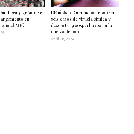
Panthera 7, ¿cómo se
REpública Dominicana confirma
 cargamento en
seis casos de viruela símica y
egún el MP?
descarta 19 sospechosos en lo
que va de año
025
April 18, 2024