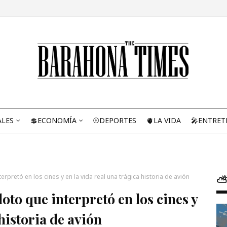
ALES
💲ECONOMÍA
⚾DEPORTES
🫀LA VIDA
🎤ENTRET
nterpretó en los cines y en la vida real una trágica historia de avión
⛅
loto que interpretó en los cines y
 historia de avión