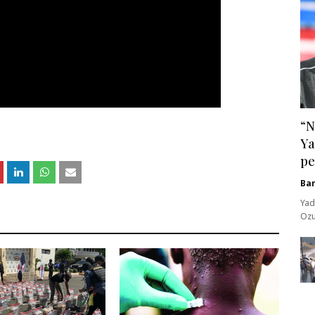
“N
Ya
pe
Ba
Yad
Ozu