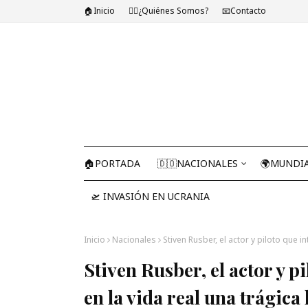
🏠Inicio
🤷‍♂️¿Quiénes Somos?
📧Contacto
🏠PORTADA
🇩🇴NACIONALES
🌍MUNDI
🛫 INVASIÓN EN UCRANIA
Inicio
Nacionales
Stiven Rusber, el actor y piloto que i
Stiven Rusber, el actor y pi
en la vida real una trágica