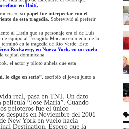
rrefour en Haití
,
Francisco,
su papel fue interpretar con el
ente de esta tragedia.
Sobrevivió al preferir
entó al Listín que su personaje era el de Luís
 de equipo al Escogido Mocano en medio de la
e terminó en la tragedia de Río Verde. Este
 aérea Rockawey, en Nueva York, en un vuelo
la capital dominicana.
k, el actor y piloto anhela que esta
, lo digo en serio”,
escribió el joven junto a
a vida real, pasa en TNT. Un dato
a película “Jose Maria”. Cuando
os peloteros fue el único
ños después en Noviembre del 2001
🗣
 de New York en vuelo hacia
nal Destination. Espero que la