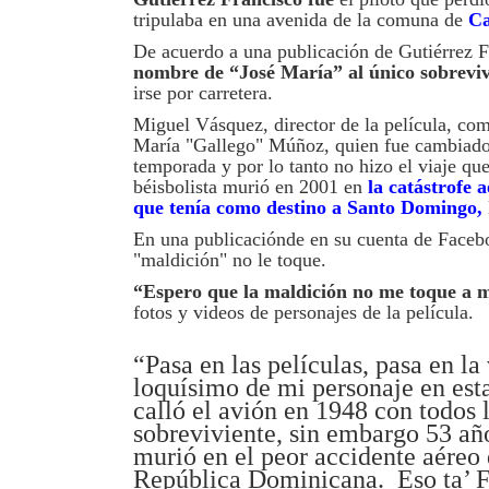
tripulaba en una avenida de la comuna de
Ca
De acuerdo a una publicación de Gutiérrez 
nombre de “José María” al único sobrevivi
irse por carretera.
Miguel Vásquez, director de la película, com
María
"Gallego" Múñoz, quien fue cambiado
temporada y por lo tanto no hizo el viaje qu
béisbolista murió en 2001 en
la catástrofe
que tenía como destino a Santo Domingo,
En una publicaciónde en su cuenta de Faceboo
"maldición" no le toque.
“Espero que la maldición no me toque a mí
fotos y videos de personajes de la película.
“Pasa en las películas, pasa en l
loquísimo de mi personaje en est
calló el avión en 1948 con todos l
sobreviviente, sin embargo 53 a
murió en el peor accidente aéreo
República Dominicana. Eso ta’ Fi