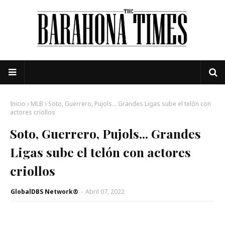
Inicio
MLB
Soto, Guerrero, Pujols... Grandes Ligas sube el telón con
actores criollos
Soto, Guerrero, Pujols... Grandes
Ligas sube el telón con actores
criollos
GlobalDBS Network®
-
Abril 07, 2022