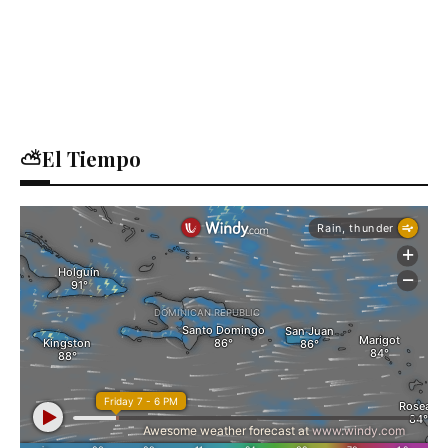
⛅El Tiempo