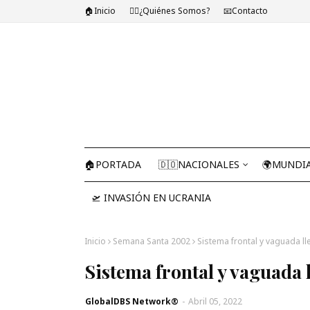
🏠Inicio
🤷‍♂️¿Quiénes Somos?
📧Contacto
🏠PORTADA
🇩🇴NACIONALES
🌍MUNDI
🛫 INVASIÓN EN UCRANIA
Inicio
Semana Santa 2002
Sistema frontal y vaguada l
Sistema frontal y vaguada 
GlobalDBS Network®
-
Abril 05, 2022