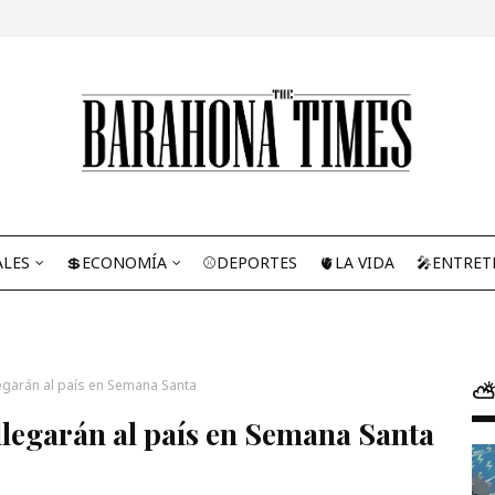
ALES
💲ECONOMÍA
⚾DEPORTES
🫀LA VIDA
🎤ENTRET
legarán al país en Semana Santa
⛅
llegarán al país en Semana Santa