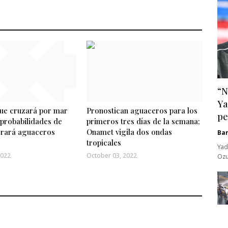
“N
Ya
que cruzará por mar
Pronostican aguaceros para los
pe
 probabilidades de
primeros tres días de la semana;
erará aguaceros
Onamet vigila dos ondas
Ba
tropicales
Yad
2022
October 03, 2022
Ozu