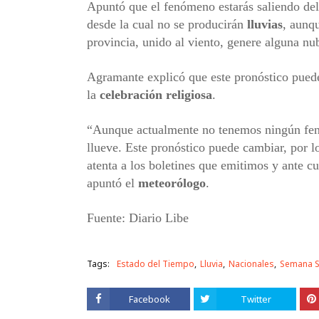
Apuntó que el fenómeno estarás saliendo del t
desde la cual no se producirán
lluvias
, aunqu
provincia, unido al viento, genere alguna n
Agramante explicó que este pronóstico puede 
la
celebración religiosa
.
“Aunque actualmente no tenemos ningún fenó
llueve. Este pronóstico puede cambiar, por 
atenta a los boletines que emitimos y ante c
apuntó el
meteorólogo
.
Fuente: Diario Libe
Tags:
Estado del Tiempo
Lluvia
Nacionales
Semana S
Facebook
Twitter