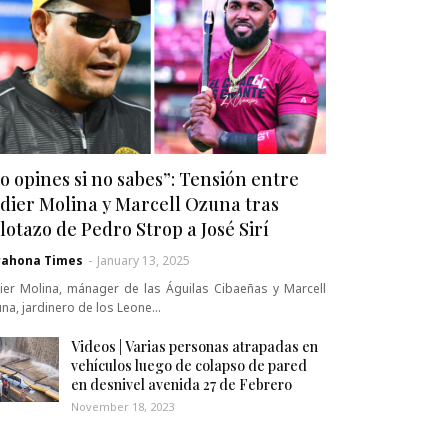
o opines si no sabes”: Tensión entre
dier Molina y Marcell Ozuna tras
lotazo de Pedro Strop a José Sirí
rahona Times
-
January 13, 2025
ier Molina, mánager de las Águilas Cibaeñas y Marcell
na, jardinero de los Leone…
Videos | Varias personas atrapadas en
vehículos luego de colapso de pared
en desnivel avenida 27 de Febrero
November 18, 2023