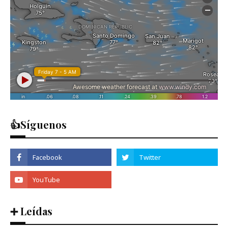
👍Síguenos
➕ Leídas