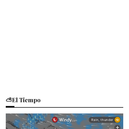
⛅El Tiempo