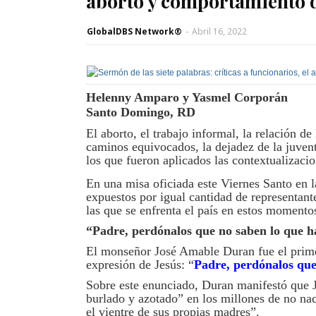
aborto y comportamiento d
GlobalDBS Network®
-
Abril 16, 2022
Helenny Amparo y Yasmel Corporán
Santo Domingo, RD
El aborto, el trabajo informal, la relación de
caminos equivocados, la dejadez de la juvent
los que fueron aplicados las contextualizacio
En una misa oficiada este Viernes Santo en l
expuestos por igual cantidad de representante
las que se enfrenta el país en estos momento
“Padre, perdónalos que no saben lo que 
El monseñor José Amable Duran fue el primer
expresión de Jesús: “
Padre, perdónalos que
Sobre este enunciado, Duran manifestó que J
burlado y azotado” en los millones de no na
el vientre de sus propias madres”.