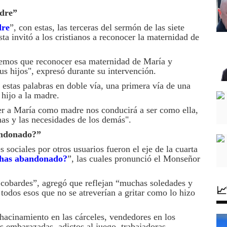
adre”
dre
”, con estas, las terceras del sermón de las siete
a invitó a los cristianos a reconocer la maternidad de
enemos que reconocer esa maternidad de María y
s hijos", expresó durante su intervención.
estas palabras en doble vía, una primera vía de una
 hijo a la madre.
ger a María como madre nos conducirá a ser como ella,
mas y las necesidades de los demás".
andonado?”
sociales por otros usuarios fueron el eje de la cuarta
 has abandonado?
”, las cuales pronunció el Monseñor
y cobardes”, agregó que reflejan “muchas soledades y

odos esos que no se atreverían a gritar como lo hizo
hacinamiento en las cárceles, vendedores en los
s embarazadas, adictos al juego, trabajadoras