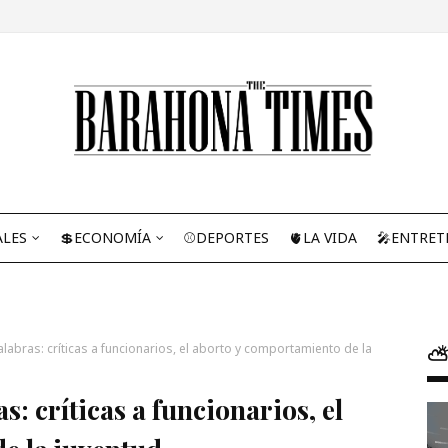
ALES
💲ECONOMÍA
⚾DEPORTES
🫀LA VIDA
🎤ENTRET
labras: críticas a funcionarios, el aborto y comportamiento de la
⛅
s: críticas a funcionarios, el