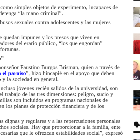
 como simples objetos de experimento, incapaces de
 detenga “la mano criminal”.
busos sexuales contra adolescentes y las mujeres
e quedan impunes y los presos que viven en
dores del erario público, “los que engordan”
fortunas.
o”
monseñor Faustino Burgos Brisman, quien a través de
 el paraíso
”, hizo hincapié en el apoyo que deben
o y la sociedad en general.
 incluso jóvenes recién salidos de la universidad, son
l trabajo de las tres dimensiones: peligro, sucio y
milias son incluidos en programas nacionales de
 los planes de protección financiera y de los
as dignas y regulares y a las repercusiones personales
🗣
chos sociales. Hay que proporcionar a la familia, ente
cesarias que le ofrezcan estabilidades social”, expresó