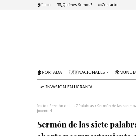
🏠Inicio
🤷‍♂️¿Quiénes Somos?
📧Contacto
🏠PORTADA
🇩🇴NACIONALES
🌍MUNDI
🛫 INVASIÓN EN UCRANIA
Inicio
Sermón de las 7 Palabras
Sermón de las siete pa
juventud
Sermón de las siete palabra