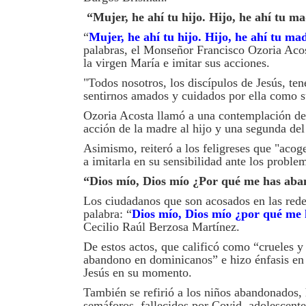
“Mujer, he ahí tu hijo. Hijo, he ahí tu m
“
Mujer, he ahí tu hijo. Hijo, he ahí tu ma
palabras, el Monseñor Francisco Ozoria Acost
la virgen María e imitar sus acciones.
"Todos nosotros, los discípulos de Jesús, t
sentirnos amados y cuidados por ella como su
Ozoria Acosta llamó a una contemplación de 
acción de la madre al hijo y una segunda del
Asimismo, reiteró a los feligreses que "aco
a imitarla en su sensibilidad ante los proble
“Dios mío, Dios mío ¿Por qué me has ab
Los ciudadanos que son acosados en las redes 
palabra: “
Dios mío, Dios mío ¿por qué me
Cecilio Raúl Berzosa Martínez.
De estos actos, que calificó como “crueles 
abandono en dominicanos” e hizo énfasis en t
Jesús en su momento.
También se refirió a los niños abandonados, 
semáforos, fallecidos por Covid, adolescente