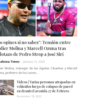
o opines si no sabes”: Tensión entre
dier Molina y Marcell Ozuna tras
lotazo de Pedro Strop a José Sirí
rahona Times
-
January 13, 2025
ier Molina, mánager de las Águilas Cibaeñas y Marcell
na, jardinero de los Leone…
Videos | Varias personas atrapadas en
vehículos luego de colapso de pared
en desnivel avenida 27 de Febrero
November 18, 2023