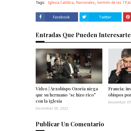
Tags:
Iglesia Católica
Nacionales
Sermón de las 7 Pa
Facebook
Twitter
Entradas Que Pueden Interesarte
Video | Arzobispo Ozoria niega
Francia: in
que su hermano “se hizo rico”
obispos po
con la iglesia
November 07
December 05, 2022
Publicar Un Comentario