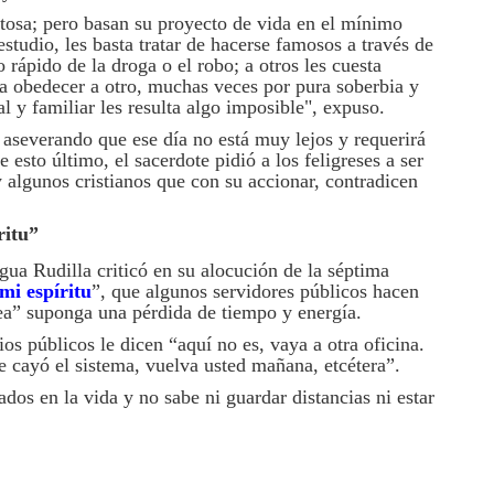
itosa; pero basan su proyecto de vida en el mínimo
estudio, les basta tratar de hacerse famosos a través de
o rápido de la droga o el robo; a otros les cuesta
a obedecer a otro, muchas veces por pura soberbia y
l y familiar les resulta algo imposible", expuso.
", aseverando que ese día no está muy lejos y requerirá
 esto último, el sacerdote pidió a los feligreses a ser
 algunos cristianos que con su accionar, contradicen
ritu”
a Rudilla criticó en su alocución de la séptima
mi espíritu
”, que algunos servidores públicos hacen
sea” suponga una pérdida de tiempo y energía.
os públicos le dicen “aquí no es, vaya a otra oficina.
Se cayó el sistema, vuelva usted mañana, etcétera”.
os en la vida y no sabe ni guardar distancias ni estar