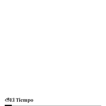
⛅El Tiempo