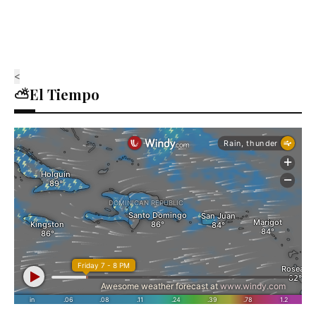
<
⛅El Tiempo