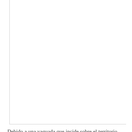
Debido a una vaguada que incide sobre el territorio