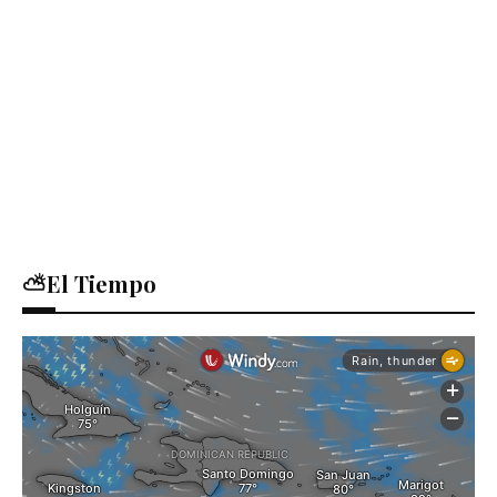
⛅El Tiempo