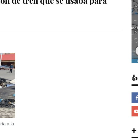
ión de tren que se usaba para

ría a la
➕