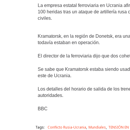
E
d
La empresa estatal ferroviaria en Ucrania a
D
e
E
100 heridas tras un ataque de artillería rus
L
f
civiles.
A
o
I
t
M
o
A
Kramatorsk, en la región de Donetsk, era una
G
,
todavía estaban en operación.
E
N
,
El director de la ferroviaria dijo que dos cohe
Se sabe que Kramatorsk estaba siendo us
este de Ucrania.
Los detalles del horario de salida de los tre
autoridades.
BBC
Tags:
Conflicto Rusia-Ucrania
Mundiales
TENSIÓN EN