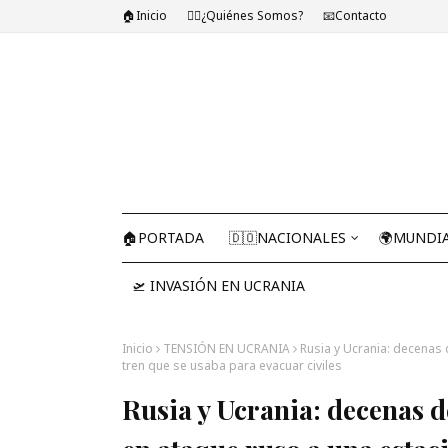
🏠Inicio
🤷‍♂️¿Quiénes Somos?
📧Contacto
🏠PORTADA
🇩🇴NACIONALES
🌍MUNDI
🛫 INVASIÓN EN UCRANIA
Inicio
TENSIÓN EN UCRANIA
Rusia y Ucrania: decenas
tren que se usaba para evacuar civiles
Rusia y Ucrania: decenas 