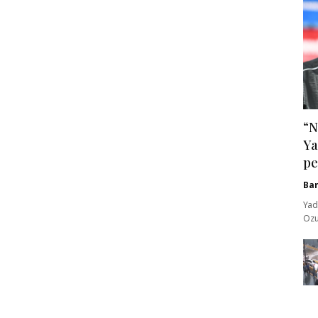
“N
Ya
pe
Ba
Yad
Ozu