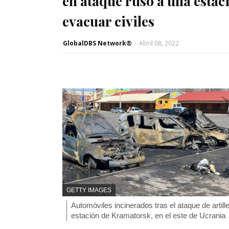
en ataque ruso a una estac
evacuar civiles
GlobalDBS Network®
-
Abril 08, 2022
F
GETTY IMAGES
U
P
Automóviles incinerados tras el ataque de artille
E
N
i
estación de Kramatorsk, en el este de Ucrania
T
e