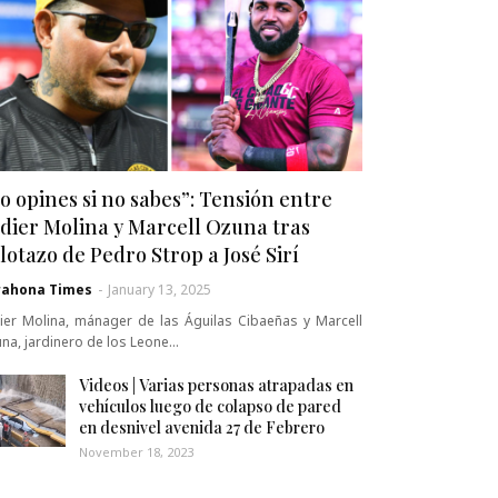
o opines si no sabes”: Tensión entre
dier Molina y Marcell Ozuna tras
lotazo de Pedro Strop a José Sirí
rahona Times
-
January 13, 2025
ier Molina, mánager de las Águilas Cibaeñas y Marcell
na, jardinero de los Leone…
Videos | Varias personas atrapadas en
vehículos luego de colapso de pared
en desnivel avenida 27 de Febrero
November 18, 2023