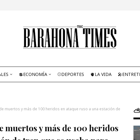
ALES
💲ECONOMÍA
⚾DEPORTES
🫀LA VIDA
🎤ENTRET
 de muertos y más de 100 heridos en ataque ruso a una estación de
⛅
de muertos y más de 100 heridos