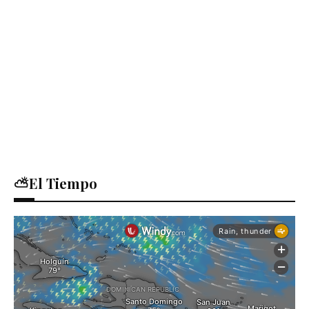
⛅El Tiempo