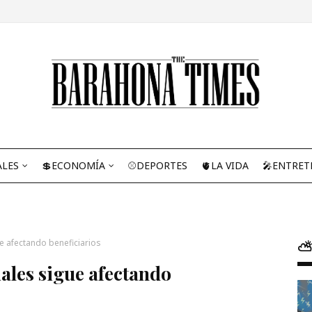
ALES
💲ECONOMÍA
⚾DEPORTES
🫀LA VIDA
🎤ENTRET
e afectando beneficiarios
⛅
ales sigue afectando