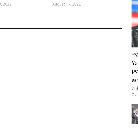
, 2022
August 17, 2022
“N
Ya
pe
Ba
Yad
Ozu