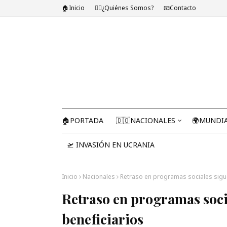
🏠Inicio
🤷‍♂️¿Quiénes Somos?
📧Contacto
🏠PORTADA
🇩🇴NACIONALES
🌍MUNDI
🛫 INVASIÓN EN UCRANIA
Inicio
Nacionales
Retraso en programas sociales sigu
Retraso en programas soci
beneficiarios