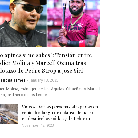
o opines si no sabes”: Tensión entre
dier Molina y Marcell Ozuna tras
lotazo de Pedro Strop a José Sirí
rahona Times
-
January 13, 2025
ier Molina, mánager de las Águilas Cibaeñas y Marcell
na, jardinero de los Leone…
Videos | Varias personas atrapadas en
vehículos luego de colapso de pared
en desnivel avenida 27 de Febrero
November 18, 2023