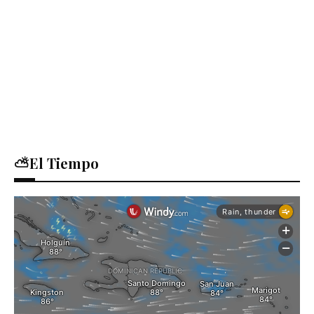
⛅El Tiempo