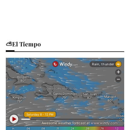
⛅El Tiempo