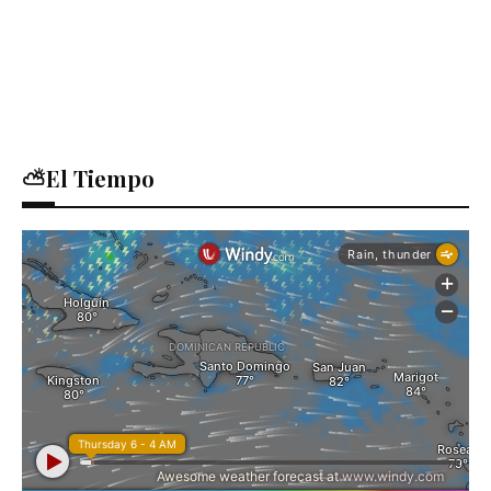
⛅El Tiempo