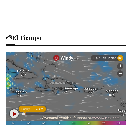
⛅El Tiempo