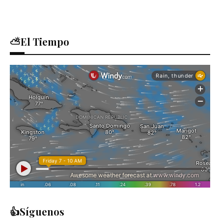
⛅El Tiempo
👍Síguenos