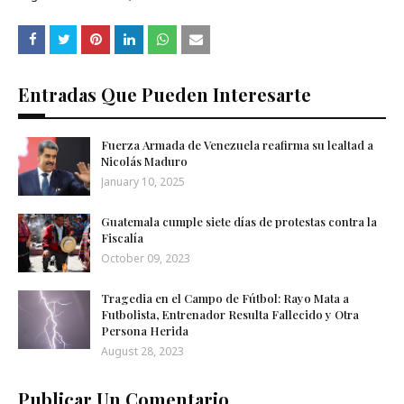
Entradas Que Pueden Interesarte
Fuerza Armada de Venezuela reafirma su lealtad a
Nicolás Maduro
January 10, 2025
Guatemala cumple siete días de protestas contra la
Fiscalía
October 09, 2023
Tragedia en el Campo de Fútbol: Rayo Mata a
Futbolista, Entrenador Resulta Fallecido y Otra
Persona Herida
August 28, 2023
Publicar Un Comentario