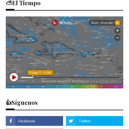
⛅El Tiempo
👍Síguenos