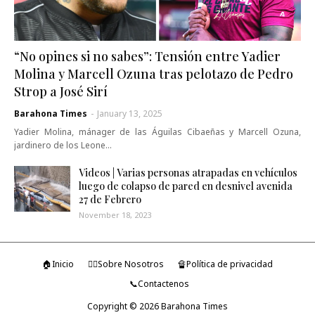
“No opines si no sabes”: Tensión entre Yadier
Molina y Marcell Ozuna tras pelotazo de Pedro
Strop a José Sirí
Barahona Times
-
January 13, 2025
Yadier Molina, mánager de las Águilas Cibaeñas y Marcell Ozuna,
jardinero de los Leone…
Videos | Varias personas atrapadas en vehículos
luego de colapso de pared en desnivel avenida
27 de Febrero
November 18, 2023
🏠Inicio
🤷‍♂️Sobre Nosotros
🔏Política de privacidad
📞Contactenos
Copyright ©
2026
Barahona Times