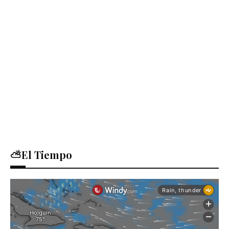
⛅El Tiempo