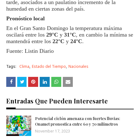
tarde, asociados a un paulatino incremento de la
humedad en ciertas zonas del país.
Pronóstico local
En el Gran Santo Domingo la temperatura máxima
oscilará entre los
29°C
y
31°C
, en cambio la mínima se
mantendrá entre los
22°C
y
24°C
.
Fuente: Listin Diario
Tags:
Clima
Estado del Tiempo
Nacionales
Entradas Que Pueden Interesarte
Potencial ciclón amenaza con fuertes lluvias:
Onamet pronostica entre 60 y 70 milímetros
November 17, 2023