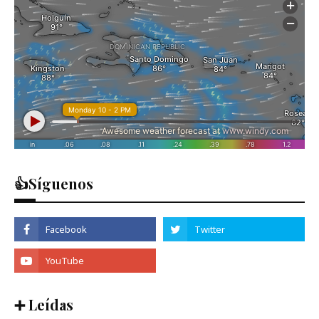
👍Síguenos
➕ Leídas