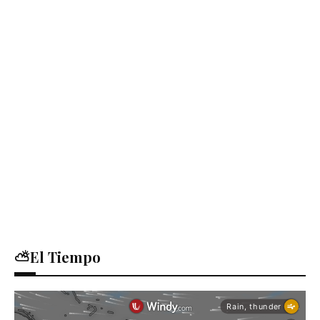
⛅El Tiempo