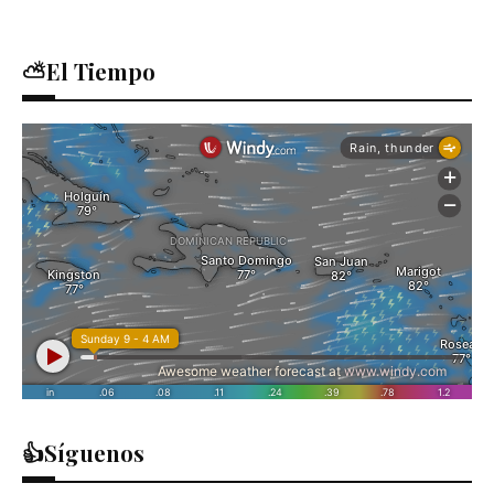
⛅El Tiempo
👍Síguenos