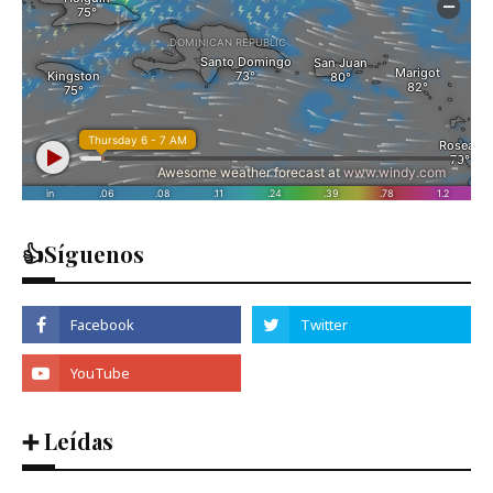
👍Síguenos
➕ Leídas