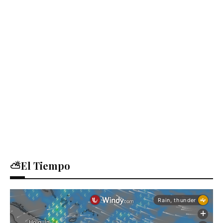
⛅El Tiempo