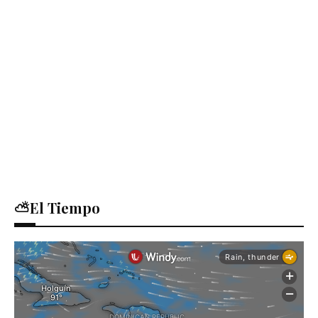
⛅El Tiempo