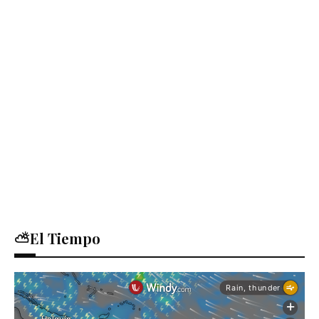
⛅El Tiempo