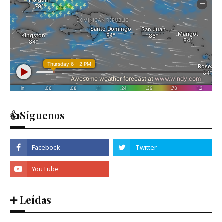
👍Síguenos
➕ Leídas