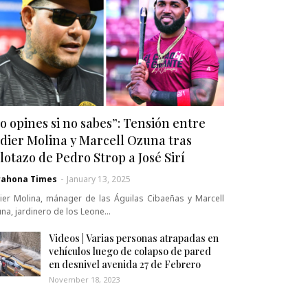
o opines si no sabes”: Tensión entre
dier Molina y Marcell Ozuna tras
lotazo de Pedro Strop a José Sirí
rahona Times
-
January 13, 2025
ier Molina, mánager de las Águilas Cibaeñas y Marcell
na, jardinero de los Leone…
Videos | Varias personas atrapadas en
vehículos luego de colapso de pared
en desnivel avenida 27 de Febrero
November 18, 2023