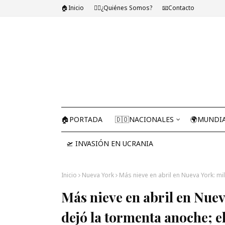
🏠Inicio
🤷‍♂️¿Quiénes Somos?
📧Contacto
🏠PORTADA
🇩🇴NACIONALES
🌍MUNDI
🛫 INVASIÓN EN UCRANIA
Inicio
Nueva York
Más nieve en abril en Nueva York: mil
Más nieve en abril en Nuev
dejó la tormenta anoche; el