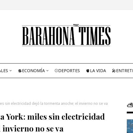
ALES
💲ECONOMÍA
⚾DEPORTES
🫀LA VIDA
🎤ENTRET
es sin electricidad dejó la tormenta anoche; el invierno no se va
⛅
a York: miles sin electricidad
 invierno no se va