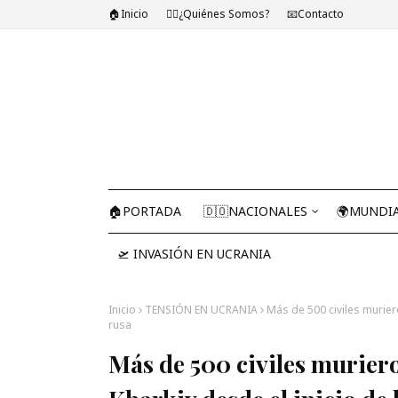
🏠Inicio
🤷‍♂️¿Quiénes Somos?
📧Contacto
🏠PORTADA
🇩🇴NACIONALES
🌍MUNDI
🛫 INVASIÓN EN UCRANIA
Inicio
TENSIÓN EN UCRANIA
Más de 500 civiles muriero
rusa
Más de 500 civiles muriero