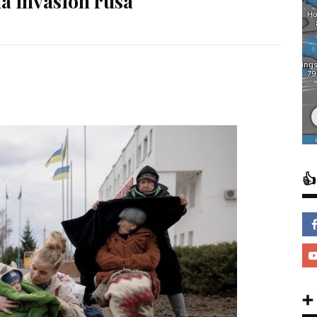
la invasión rusa

➕