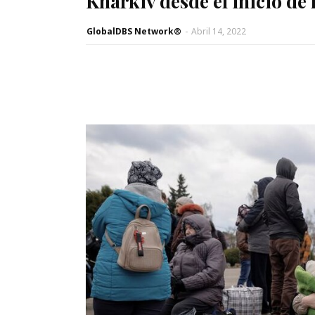
Kharkiv desde el inicio de 
GlobalDBS Network®
-
Abril 14, 2022