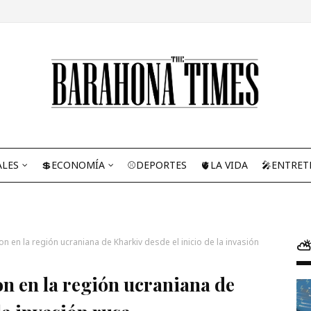
ALES
💲ECONOMÍA
⚾DEPORTES
🫀LA VIDA
🎤ENTRET
n en la región ucraniana de Kharkiv desde el inicio de la invasión
⛅
n en la región ucraniana de