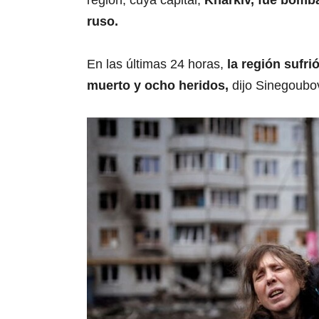
región, cuya capital,
Kharkiv, fue bomba
ruso.
En las últimas 24 horas,
la región sufri
muerto y ocho heridos,
dijo Sinegoubo