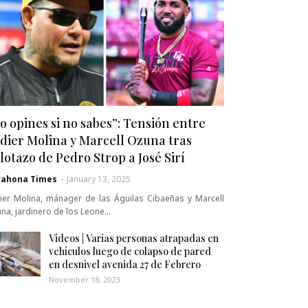
o opines si no sabes”: Tensión entre
dier Molina y Marcell Ozuna tras
lotazo de Pedro Strop a José Sirí
rahona Times
-
January 13, 2025
ier Molina, mánager de las Águilas Cibaeñas y Marcell
na, jardinero de los Leone…
Videos | Varias personas atrapadas en
vehículos luego de colapso de pared
en desnivel avenida 27 de Febrero
November 18, 2023