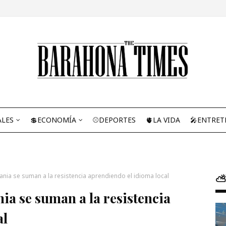
ALES
💲ECONOMÍA
⚾DEPORTES
🫀LA VIDA
🎤ENTRET
nia se suman a la resistencia aprendiendo el idioma local
⛅
ia se suman a la resistencia
al