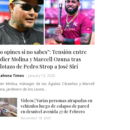
o opines si no sabes”: Tensión entre
dier Molina y Marcell Ozuna tras
lotazo de Pedro Strop a José Sirí
rahona Times
-
January 13, 2025
ier Molina, mánager de las Águilas Cibaeñas y Marcell
na, jardinero de los Leone…
Videos | Varias personas atrapadas en
vehículos luego de colapso de pared
en desnivel avenida 27 de Febrero
November 18, 2023