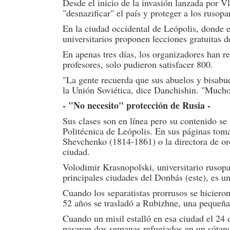
Desde el inicio de la invasión lanzada por Vl
"desnazificar" el país y proteger a los rusopa
En la ciudad occidental de Leópolis, donde 
universitarios proponen lecciones gratuitas d
En apenas tres días, los organizadores han re
profesores, solo pudieron satisfacer 800.
"La gente recuerda que sus abuelos y bisabue
la Unión Soviética, dice Danchishin. "Muchos
- "No necesito" protección de Rusia -
Sus clases son en línea pero su contenido se
Politécnica de Leópolis. En sus páginas tom
Shevchenko (1814-1861) o la directora de or
ciudad.
Volodimir Krasnopolski, universitario rusopa
principales ciudades del Donbás (este), es u
Cuando los separatistas prorrusos se hicier
52 años se trasladó a Rubizhne, una pequeña 
Cuando un misil estalló en esa ciudad el 24 d
pasaron dos semanas refugiados en un sótano 