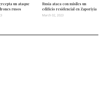
ercepta un ataque
Rusia ataca con misiles un
drones rusos
edificio residencial en Zaporiyia
23
March 02, 2023