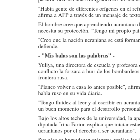
"Había gente de diferentes orígenes en el ref
afirma a AFP a través de un mensaje de texto
El hombre cree que aprendiendo ucraniano de
necesita su protección. "Tengo mi propio paí
"Creo que la nación ucraniana se está forma
defiende.
- "Mis balas son las palabras" -
Yuliya, una directora de escuela y profesora
conflicto la forzara a huir de los bombardeos
frontera rusa.
"Planeo volver a casa lo antes posible", afi
habla ruso en su vida diaria.
"Tengo fluidez al leer y al escribir en ucran
un buen momento para el desarrollo personal"
Bajo los altos techos de la universidad, la a
diputada Irina Farion explica que iniciar esta
ucranianos por el derecho a ser ucraniano".
Sus ojos se humedecen mientras explica las 