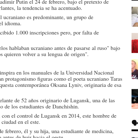
adimir Putin el 24 de febrero, bajo el pretexto de
rlantes, la tendencia se ha acentuado.
el ucraniano es predominante, un grupo de
el idioma.
cibido 1.000 inscripciones pero, por falta de
los hablaban ucraniano antes de pasarse al ruso" bajo
 quieren volver a su lengua de origen".
 inspira en los manuales de la Universidad Nacional
an protagonismo figuras como el poeta ucraniano Taras
questa contemporánea Oksana Lyniv, originaria de esa
rlante de 52 años originario de Lugansk, una de las
no de los estudiantes de Danchishin.
on con el control de Lugansk en 2014, este hombre de
ciudad en el este.
🗣
e febrero, él y su hija, una estudiante de medicina,
antes de huir hacia el oeste.