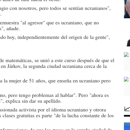
ugio con nosotros, pero todos se sentían ucranianos",
.
muestra "al agresor" que es ucraniano, que no
s", añade.
ndo hoy, independientemente del origen de la gente",
 de matemáticas, se unió a este curso después de que el
 en Járkov, la segunda ciudad ucraniana cerca de la
rma la mujer de 51 años, que enseña en ucraniano pero
iano, pero tengo problemas al hablar". Pero "ahora es
, explica sin dar su apellido.

pasionada activista por el idioma ucraniano y otrora
s clases gratuitas es parte "de la lucha constante de los
informaciones de que los rusos en la sureña ciudad de