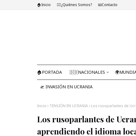
🏠Inicio
🤷‍♂️¿Quiénes Somos?
📧Contacto
🏠PORTADA
🇩🇴NACIONALES
🌍MUNDI
🛫 INVASIÓN EN UCRANIA
Inicio
TENSIÓN EN UCRANIA
Los rusoparlantes de Ucra
Los rusoparlantes de Ucran
aprendiendo el idioma loc