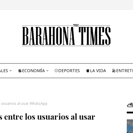
ALES
💲ECONOMÍA
⚾DEPORTES
🫀LA VIDA
🎤ENTRET
s usuarios al usar WhatsApp
⛅
entre los usuarios al usar