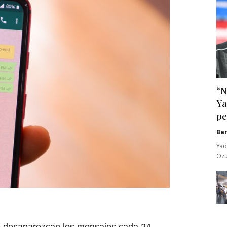
“N
Ya
pe
Ba
Yad
Ozu
e desaparezcan los mensajes cada 24