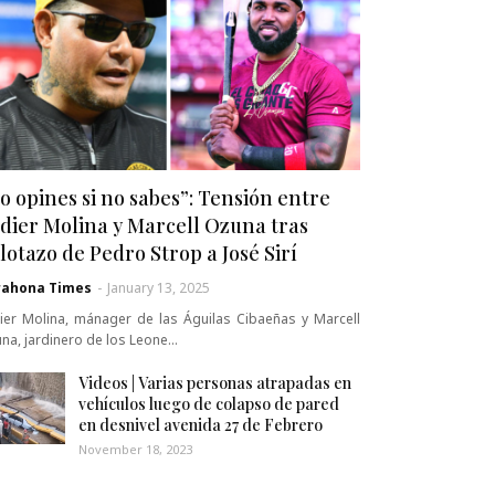
o opines si no sabes”: Tensión entre
dier Molina y Marcell Ozuna tras
lotazo de Pedro Strop a José Sirí
rahona Times
-
January 13, 2025
ier Molina, mánager de las Águilas Cibaeñas y Marcell
na, jardinero de los Leone…
Videos | Varias personas atrapadas en
vehículos luego de colapso de pared
en desnivel avenida 27 de Febrero
November 18, 2023