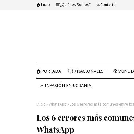
🏠Inicio
🤷‍♂️¿Quiénes Somos?
📧Contacto
🏠PORTADA
🇩🇴NACIONALES
🌍MUNDI
🛫 INVASIÓN EN UCRANIA
Inicio
WhatsApp
Los 6 errores más comunes entre lo
Los 6 errores más comunes 
WhatsApp