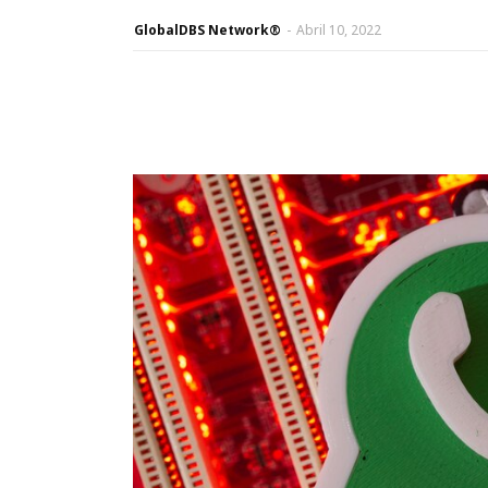
GlobalDBS Network®
-
Abril 10, 2022