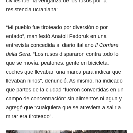
civiles fue “la venganza de los rusos por la
o
n
resistencia ucraniana”.
d
s
o
f
“Mi pueblo fue tiroteado por diversión o por
3
enfado”, manifestó Anatoli Fedoruk en una
1
s
entrevista concedida al diario italiano
Il Corriere
e
c
della Sera
. “Los rusos dispararon contra todo lo
o
n
que se movía: peatones, gente en bicicleta,
d
s
coches que llevaban una marca para indicar que
V
o
llevaban niños”, denunció. Asimismo, ha indicado
l
u
que partes de la ciudad “fueron convertidas en un
m
e
campo de concentración” sin alimentos ni agua y
9
agregó que “cualquiera que se atreviera a salir a
0
%
mirar era tiroteado”.