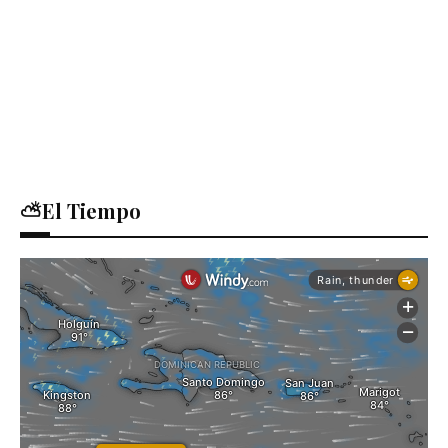
⛅El Tiempo