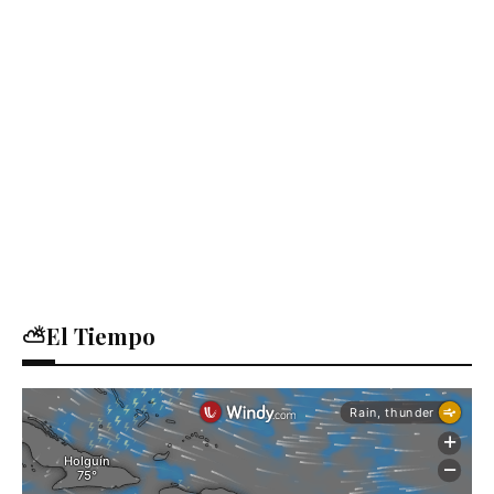
⛅El Tiempo