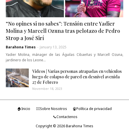
“No opines si no sabes”: Tensión entre Yadier
Molina y Marcell Ozuna tras pelotazo de Pedro
Strop a José Sirí
Barahona Times
-
January 13, 2025
Yadier Molina, mánager de las Águilas Cibaeñas y Marcell Ozuna,
jardinero de los Leone…
Videos | Varias personas atrapadas en vehículos
luego de colapso de pared en desnivel avenida
27 de Febrero
November 18, 2023
🏠Inicio
🤷‍♂️Sobre Nosotros
🔏Política de privacidad
📞Contactenos
Copyright ©
2026
Barahona Times