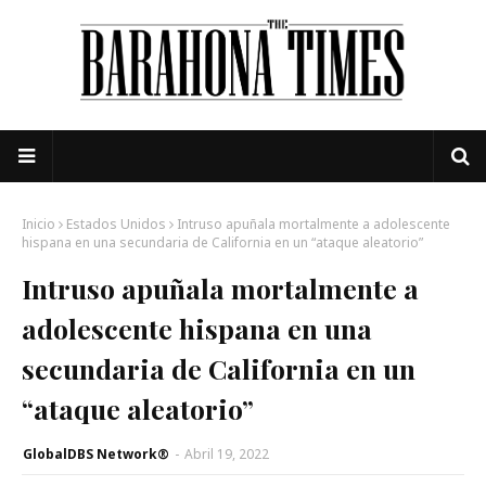
Inicio
Estados Unidos
Intruso apuñala mortalmente a adolescente
hispana en una secundaria de California en un “ataque aleatorio”
Intruso apuñala mortalmente a
adolescente hispana en una
secundaria de California en un
“ataque aleatorio”
GlobalDBS Network®
-
Abril 19, 2022