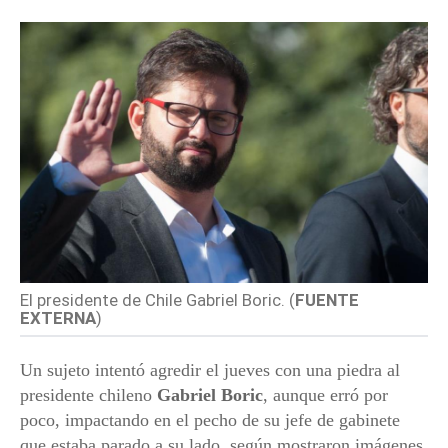
El presidente de Chile Gabriel Boric. (
FUENTE
EXTERNA
)
Un sujeto intentó agredir el jueves con una piedra al
presidente chileno
Gabriel Boric
, aunque erró por
poco, impactando en el pecho de su jefe de gabinete
que estaba parado a su lado, según mostraron imágenes