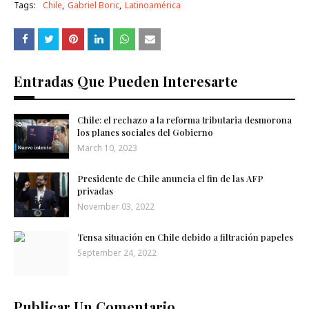
Tags:
Chile
Gabriel Boric
Latinoamérica
Entradas Que Pueden Interesarte
Chile: el rechazo a la reforma tributaria desmorona
los planes sociales del Gobierno
March 10, 2023
Presidente de Chile anuncia el fin de las AFP
privadas
November 03, 2022
Tensa situación en Chile debido a filtración papeles
September 24, 2022
Publicar Un Comentario