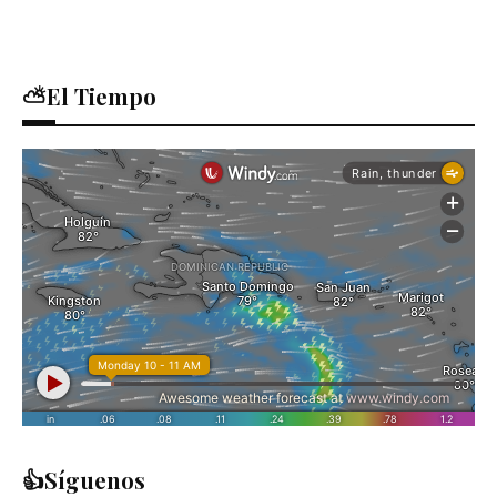
⛅El Tiempo
👍Síguenos