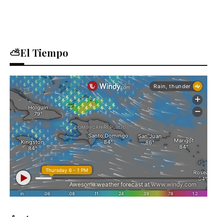
⛅El Tiempo