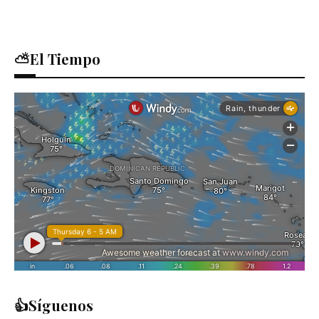
⛅El Tiempo
👍Síguenos