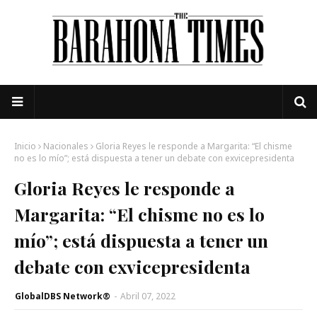
Inicio
Nacionales
Gloria Reyes le responde a Margarita: “El chisme
no es lo mío”; está dispuesta a tener un debate con exvicepresidenta
Gloria Reyes le responde a
Margarita: “El chisme no es lo
mío”; está dispuesta a tener un
debate con exvicepresidenta
GlobalDBS Network®
-
Abril 07, 2022