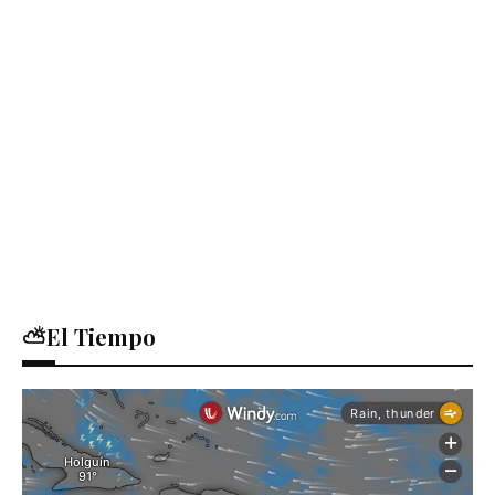
⛅El Tiempo