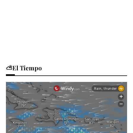
⛅El Tiempo