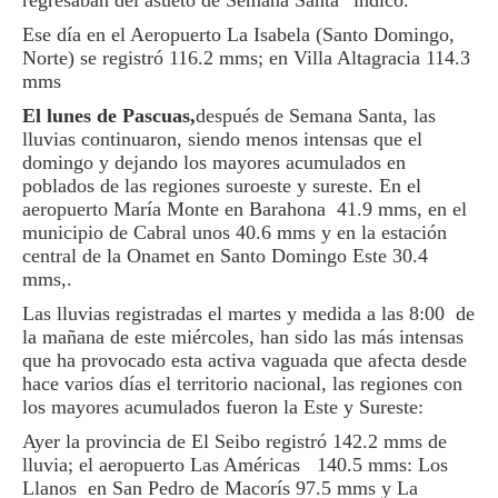
regresaban del asueto de Semana Santa” indicó.
Ese día en el Aeropuerto La Isabela (Santo Domingo,
Norte) se registró 116.2 mms; en Villa Altagracia 114.3
mms
El lunes de Pascuas,
después de Semana Santa, las
lluvias continuaron, siendo menos intensas que el
domingo y dejando los mayores acumulados en
poblados de las regiones suroeste y sureste. En el
aeropuerto María Monte en Barahona 41.9 mms, en el
municipio de Cabral unos 40.6 mms y en la estación
central de la Onamet en Santo Domingo Este 30.4
mms,.
Las lluvias registradas el martes y medida a las 8:00 de
la mañana de este miércoles, han sido las más intensas
que ha provocado esta activa vaguada que afecta desde
hace varios días el territorio nacional, las regiones con
los mayores acumulados fueron la Este y Sureste:
Ayer la provincia de El Seibo registró 142.2 mms de
lluvia; el aeropuerto Las Américas 140.5 mms: Los
Llanos en San Pedro de Macorís 97.5 mms y La