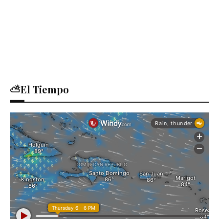
⛅El Tiempo