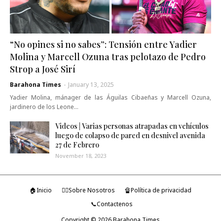
“No opines si no sabes”: Tensión entre Yadier
Molina y Marcell Ozuna tras pelotazo de Pedro
Strop a José Sirí
Barahona Times
-
January 13, 2025
Yadier Molina, mánager de las Águilas Cibaeñas y Marcell Ozuna,
jardinero de los Leone…
Videos | Varias personas atrapadas en vehículos
luego de colapso de pared en desnivel avenida
27 de Febrero
November 18, 2023
🏠Inicio
🤷‍♂️Sobre Nosotros
🔏Política de privacidad
📞Contactenos
Copyright ©
2026
Barahona Times