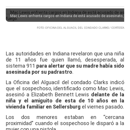
Mac Lewis enfrenta cargos en Indiana de está acusado de asesinato, int
FOTO: OFICINA DEL ALGUACIL DEL CONDADO CLARKS / CORTESÍA
Las autoridades en Indiana revelaron que una niña
de 11 años fue quien llamó, desesperada, al
sistema 911
para alertar que su madre había sido
asesinada por su padrastro
.
La Oficina del Alguacil del condado Clarks indicó
que el sospechoso, identificado como Mac Lewis,
asesinó a Elizabeth Bennett Lewis
delante de la
niña y el amiguito de esta de 10 años en la
vivienda familiar en Sellersburg
el viernes pasado.
Los dos menores estaban en “cercana
proximidad” cuando el sospechoso le disparó a la
mujer con una pistola.