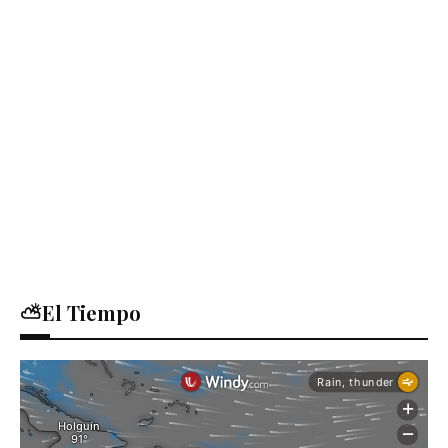
⛅El Tiempo