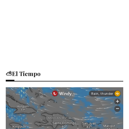
⛅El Tiempo