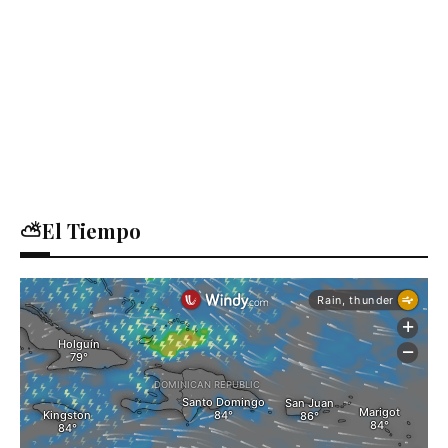
⛅El Tiempo