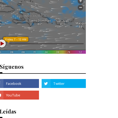
Síguenos
 Leídas