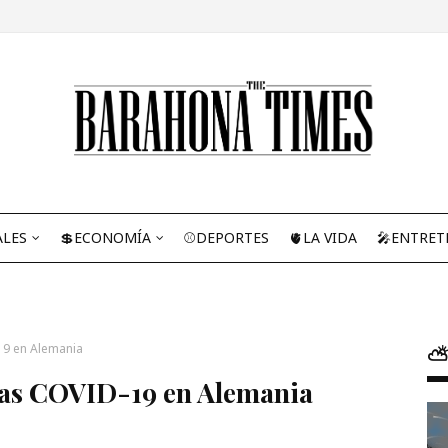
ALES
💲ECONOMÍA
⚾DEPORTES
🫀LA VIDA
🎤ENTRET
19 en Alemania
⛅
nas COVID-19 en Alemania