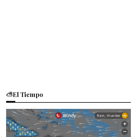
⛅El Tiempo