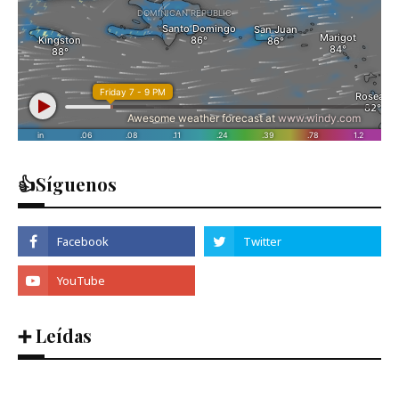
👍Síguenos
➕ Leídas