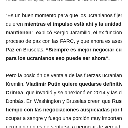
“Es un buen momento para que los ucranianos fijen 
quieren
mientras el impulso está ahí y la unidad 
mantienen
”, explicó Sergio Jaramillo, el ex funciona
proceso de paz con las FARC, y que ahora es asesor d
Paz en Bruselas.
“Siempre es mejor negociar cuan
para los ucranianos eso puede ser ahora”.
Pero la posición de ventaja de las fuerzas ucranianas
Kremlin.
Vladimir Putin quiere quedarse definitiva
Crimea
, que invadió y se anexionó en 2014 y las dos 
Donbás. En Washington y Bruselas creen que
Rusia
tiempo con las negociaciones auspiciadas por los
ocupar a sangre y fuego una porción muy importante o e
ucraniano antes de sentarse a negociar de verdad. 