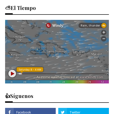
⛅El Tiempo
👍Síguenos