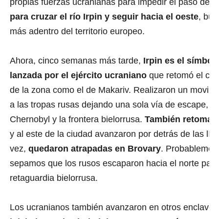
propias fuerzas ucranianas para impedir el paso de l
para cruzar el río Irpin y seguir hacia el oeste
, bus
más adentro del territorio europeo.
Ahora, cinco semanas más tarde,
Irpin es el símbol
lanzada por el ejército ucraniano
que retomó el cont
de la zona como el de Makariv. Realizaron un movimi
a las tropas rusas dejando una sola vía de escape, en
Chernobyl y la frontera bielorrusa.
También retomar
y al este de la ciudad avanzaron por detrás de las lín
vez,
quedaron atrapadas en Brovary
. Probablement
sepamos que los rusos escaparon hacia el norte para
retaguardia bielorrusa.
Los ucranianos también avanzaron en otros enclaves