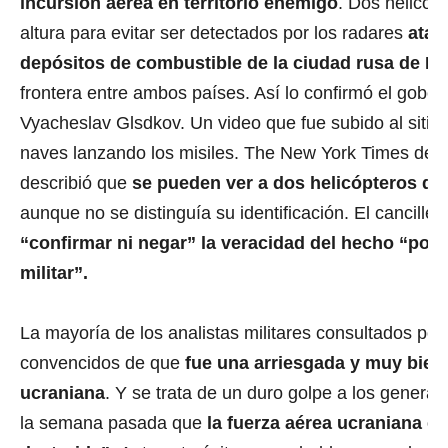
incursión aérea en territorio enemigo
. Dos helicóp
altura para evitar ser detectados por los radares
atac
depósitos de combustible de la ciudad rusa de B
frontera entre ambos países. Así lo confirmó el gober
Vyacheslav Glsdkov. Un video que fue subido al sitio
naves lanzando los misiles. The New York Times dete
describió que
se pueden ver a dos helicópteros dis
aunque no se distinguía su identificación. El cancille
“confirmar ni negar” la veracidad del hecho “por
militar”.
La mayoría de los analistas militares consultados p
convencidos de que
fue una arriesgada y muy bien
ucraniana
. Y se trata de un duro golpe a los genera
la semana pasada que
la fuerza aérea ucraniana e