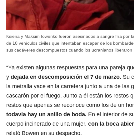
Ksiena y Maksim Iowenko fueron asesinados a sangre fría por las 
de 10 vehículos civiles que intentaban escapar de los bombardeos
sus cadáveres descompuestos cuando los ucranianos liberaron Irpi
“Ya existen algunas respuestas para una pareja que f
y
dejada en descomposición el 7 de marzo
. Su coc
la metralla yace en la carretera junto a una de las ga
cascarón por el fuego. Junto a él están los restos qu
restos que apenas se reconoce como los de un homb
todavía hay un anillo de boda.
En el interior de su 
cuerpo incinerado de una mujer,
con la boca abierta
relató Bowen en su despacho.