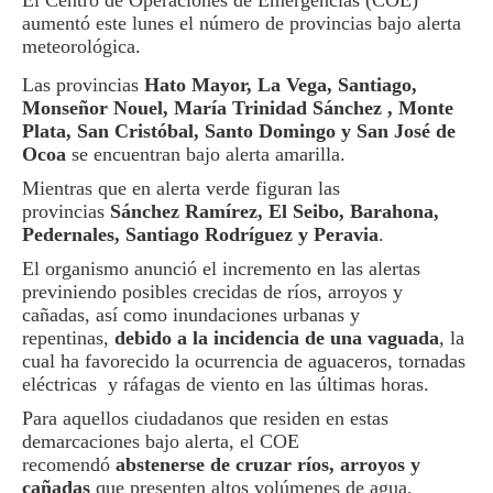
El Centro de Operaciones de Emergencias (COE)
aumentó este lunes el número de provincias bajo alerta
meteorológica.
Las provincias
Hato Mayor, La Vega, Santiago,
Monseñor Nouel, María Trinidad Sánchez , Monte
Plata, San Cristóbal, Santo Domingo y San José de
Ocoa
se encuentran bajo alerta amarilla.
Mientras que en alerta verde figuran las
provincias
Sánchez Ramírez, El Seibo, Barahona,
Pedernales, Santiago Rodríguez y Peravia
.
El organismo anunció el incremento en las alertas
previniendo posibles crecidas de ríos, arroyos y
cañadas, así como inundaciones urbanas y
repentinas,
debido a la incidencia de una vaguada
, la
cual ha favorecido la ocurrencia de aguaceros, tornadas
eléctricas y ráfagas de viento en las últimas horas.
Para aquellos ciudadanos que residen en estas
demarcaciones bajo alerta, el COE
recomendó
abstenerse de cruzar ríos, arroyos y
cañadas
que presenten altos volúmenes de agua,