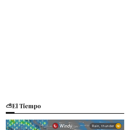
⛅El Tiempo