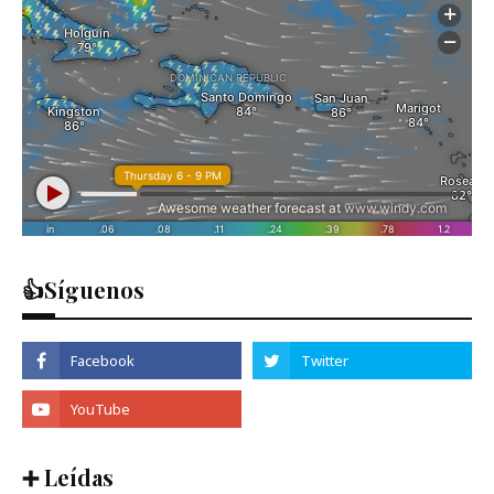
👍Síguenos
➕ Leídas