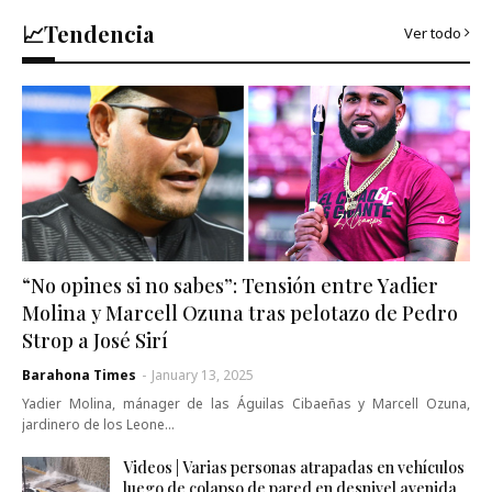
📈Tendencia
Ver todo
“No opines si no sabes”: Tensión entre Yadier
Molina y Marcell Ozuna tras pelotazo de Pedro
Strop a José Sirí
Barahona Times
-
January 13, 2025
Yadier Molina, mánager de las Águilas Cibaeñas y Marcell Ozuna,
jardinero de los Leone…
Videos | Varias personas atrapadas en vehículos
luego de colapso de pared en desnivel avenida