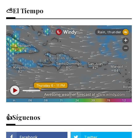
⛅El Tiempo
👍Síguenos